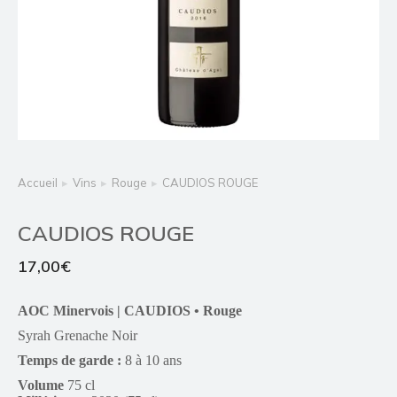
Vous êtes ici :
Accueil
Vins
Rouge
CAUDIOS ROUGE
CAUDIOS ROUGE
17,00
€
AOC Minervois | CAUDIOS • Rouge
Syrah Grenache Noir
Temps de garde :
8 à 10 ans
Volume
75 cl