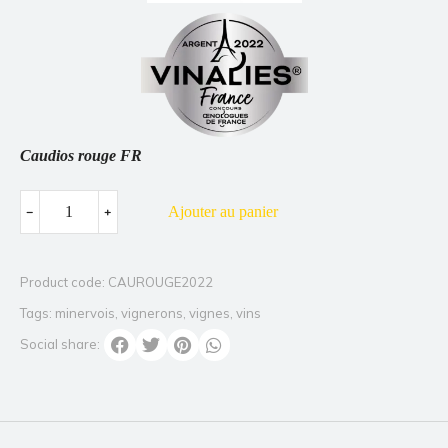
Caudios rouge FR
Ajouter au panier
﹣
﹢
Product code: CAUROUGE2022
Tags:
minervois
,
vignerons
,
vignes
,
vins
Social share: