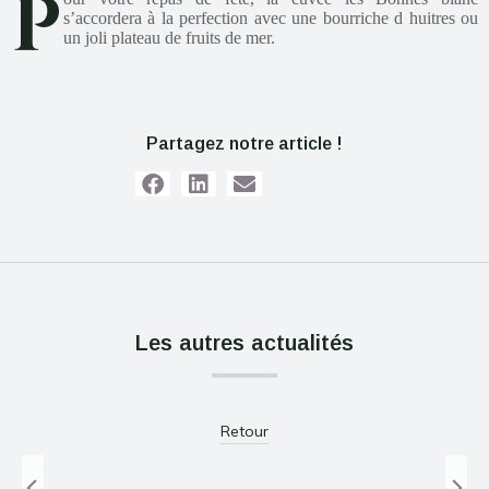
P
s’accordera à la perfection avec une bourriche d huitres ou
un joli plateau de fruits de mer.
Partagez notre article !
Les autres actualités
Le pique-nique vignerons indépendant
Retour
4 – 5 et 6 juin 2022