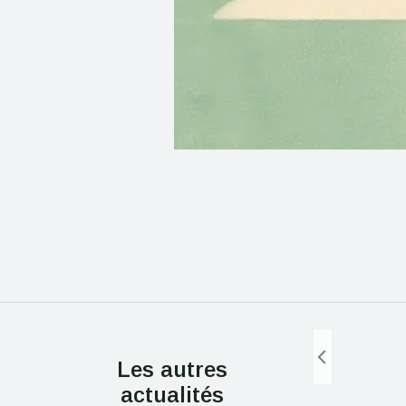
Le pique
Article de Mon-Viti sur le
indépend
Château d’Agel
2022
Les autres
Les News
Les News
actualités