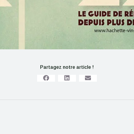
Partagez notre article !
-nique vignerons
ant 4 – 5 et 6 juin
Soirée des Ambassadeu
Sud de France
Les News