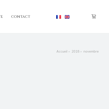
te
contact
Vous êtes ici :
Accueil
2018
novembre